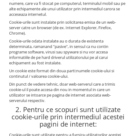
numere, care va fi stocat pe computerul, terminalul mobil sau pe
alte echipamente ale unui utilizator prin intermediul carora se
acceseaza internetul.
Cookie-urile sunt instalate prin solicitarea emisa de un web-
server catre un browser (de ex. Internet Explorer, Firefox,
Chrome).
Cookie-urile odata instalate au o durata de existenta
determinata, ramanand "pasive", in sensul ca nu contin
programe software, virusi sau spyware si nu vor accesa
informatiile de pe hard driverul utilizatorului pe al carui
echipament au fost instalate.
Un cookie este format din doua parti:numele cookie-ului si
continutul / valoarea cookie-ului.
Din punct de vedere tehnic, doar web-serverul care a trimis
cookie-ul il poate accesa din nou in momentul in care un
utilizator se intoarce pe pagina de internet asociata web-
serverului respectiv.
2. Pentru ce scopuri sunt utilizate
cookie-urile prin intermediul acestei
pagini de internet:
Cookie-urile sunt utilizate pentru a furniza utilizatorilor acestei