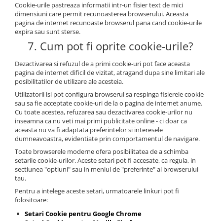
Cookie-urile pastreaza informatii intr-un fisier text de mici
dimensiuni care permit recunoasterea browserului. Aceasta
pagina de internet recunoaste browserul pana cand cookie-urile
expira sau sunt sterse.
7. Cum pot fi oprite cookie-urile?
Dezactivarea si refuzul de a primi cookie-uri pot face aceasta
pagina de internet dificil de vizitat, atragand dupa sine limitari ale
posibilitatilor de utilizare ale acesteia.
Utilizatorii isi pot configura browserul sa respinga fisierele cookie
sau sa fie acceptate cookie-uri de la o pagina de internet anume.
Cu toate acestea, refuzarea sau dezactivarea cookie-urilor nu
inseamna ca nu veti mai primi publicitate online - ci doar ca
aceasta nu va fi adaptata preferintelor si interesele
dumneavoastra, evidentiate prin comportamentul de navigare.
Toate browserele moderne ofera posibilitatea de a schimba
setarile cookie-urilor. Aceste setari pot fi accesate, ca regula, in
sectiunea "optiuni" sau in meniul de "preferinte" al browserului
tau.
Pentru a intelege aceste setari, urmatoarele linkuri pot fi
folositoare:
Setari Cookie pentru Google Chrome