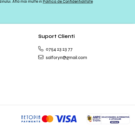
inului. Afla mai multe in
Politica de Confidentialitate
Suport Clienti
0754 23 23 77
salforyn@gmail.com