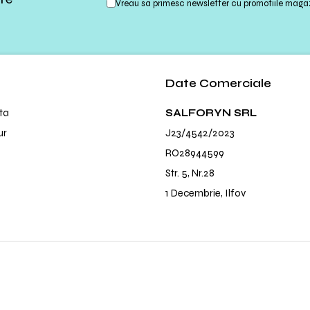
Vreau sa primesc newsletter cu promotiile magaz
Date Comerciale
ta
SALFORYN SRL
ur
J23/4542/2023
RO28944599
Str. 5, Nr.28
1 Decembrie, Ilfov